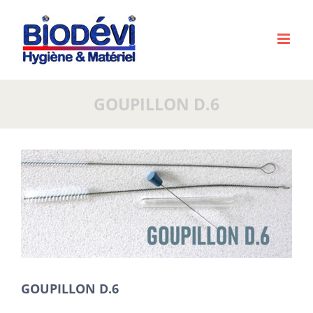
Passer
au
contenu
GOUPILLON D.6
Voir
l'image
agrandie
GOUPILLON D.6