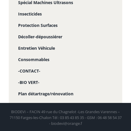
Spécial Machines Ultrasons
Insecticides
Protection Surfaces
Décoller-dépoussiérer
Entretien Véhicule
Consommables
-CONTACT-
-BIO VERT-
Plan détartrage/rénovation
BIODEVI – FACIN 49 rue du Chagnelot -Les Grandes Varennes –
71150 Farges-les-Chalon Tél : 03 85 43 85 35 - GSM : 06 48 58 54 37
- biodevi@orange.f