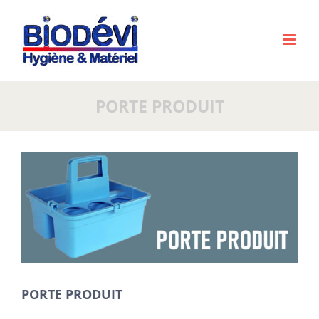
Passer
au
contenu
PORTE PRODUIT
Voir
l'image
agrandie
PORTE PRODUIT