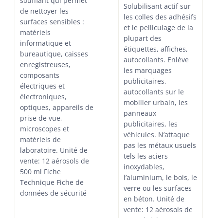
soufflant qui permet
Solubilisant actif sur
de nettoyer les
les colles des adhésifs
surfaces sensibles :
et le pelliculage de la
matériels
plupart des
informatique et
étiquettes, affiches,
bureautique, caisses
autocollants. Enlève
enregistreuses,
les marquages
composants
publicitaires,
électriques et
autocollants sur le
électroniques,
mobilier urbain, les
optiques, appareils de
panneaux
prise de vue,
publicitaires, les
microscopes et
véhicules. N’attaque
matériels de
pas les métaux usuels
laboratoire. Unité de
tels les aciers
vente: 12 aérosols de
inoxydables,
500 ml Fiche
l’aluminium, le bois, le
Technique Fiche de
verre ou les surfaces
données de sécurité
en béton. Unité de
vente: 12 aérosols de