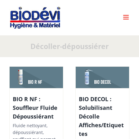
Passer
au
contenu
Décoller-dépoussiérer
BIO R NF :
BIO DECOL :
Souffleur Fluide
Solubilisant
Dépoussiérant
Décolle
Affiches/Etiquet
Fluide nettoyant,
dépoussiérant,
tes