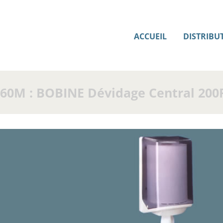
ACCUEIL
DISTRIBU
 60M : BOBINE Dévidage Central 200