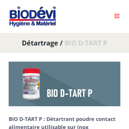
Passer
au
contenu
Détartrage /
BIO D-TART P
Voir
l'image
agrandie
BIO D-TART P : Détartrant poudre contact
alimentaire utilisable sur inox