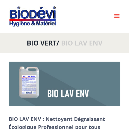
Passer
au
contenu
BIO VERT/
BIO LAV ENV
Voir
l'image
agrandie
BIO LAV ENV : Nettoyant Dégraissant
Écologique Professionnel pour tous