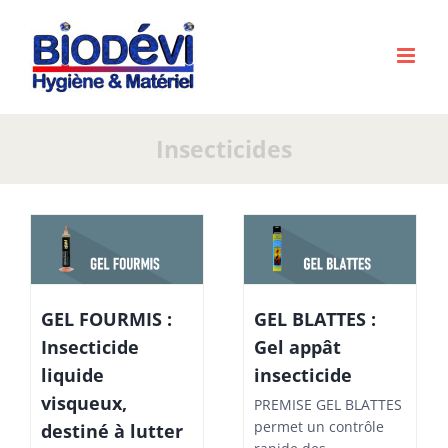
Passer
au
contenu
Insecticides
GEL FOURMIS :
GEL BLATTES :
Insecticide
Gel appât
liquide
insecticide
visqueux,
PREMISE GEL BLATTES
permet un contrôle
destiné à lutter